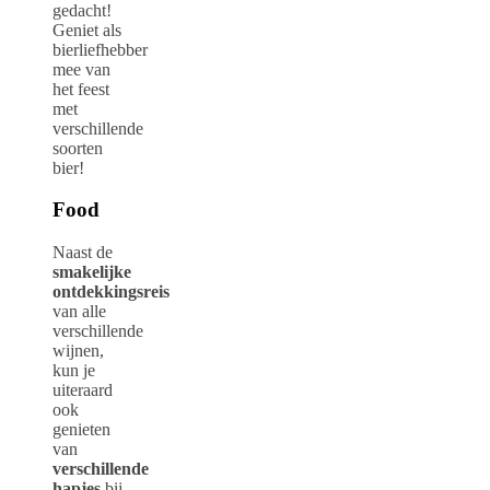
gedacht!
Geniet als
bierliefhebber
mee van
het feest
met
verschillende
soorten
bier!
Food
Naast de
smakelijke
ontdekkingsreis
van alle
verschillende
wijnen,
kun je
uiteraard
ook
genieten
van
verschillende
hapjes
bij