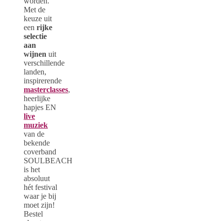
worden.
Met de
keuze uit
een
rijke
selectie
aan
wijnen
uit
verschillende
landen,
inspirerende
masterclasses
,
heerlijke
hapjes EN
live
muziek
van de
bekende
coverband
SOULBEACH
is het
absoluut
hét festival
waar je bij
moet zijn!
Bestel