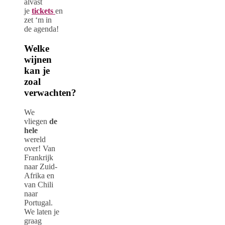
alvast
je
tickets
en
zet ‘m in
de agenda!
Welke
wijnen
kan je
zoal
verwachten?
We
vliegen
de
hele
wereld
over! Van
Frankrijk
naar Zuid-
Afrika en
van Chili
naar
Portugal.
We laten je
graag