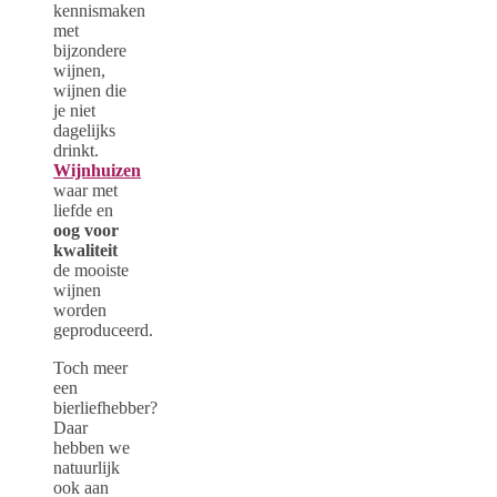
kennismaken
met
bijzondere
wijnen,
wijnen die
je niet
dagelijks
drinkt.
Wijnhuizen
waar met
liefde en
oog voor
kwaliteit
de mooiste
wijnen
worden
geproduceerd.
Toch meer
een
bierliefhebber?
Daar
hebben we
natuurlijk
ook aan