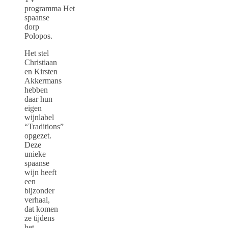
programma Het
spaanse
dorp
Polopos.
Het stel
Christiaan
en Kirsten
Akkermans
hebben
daar hun
eigen
wijnlabel
“Traditions”
opgezet.
Deze
unieke
spaanse
wijn heeft
een
bijzonder
verhaal,
dat komen
ze tijdens
het